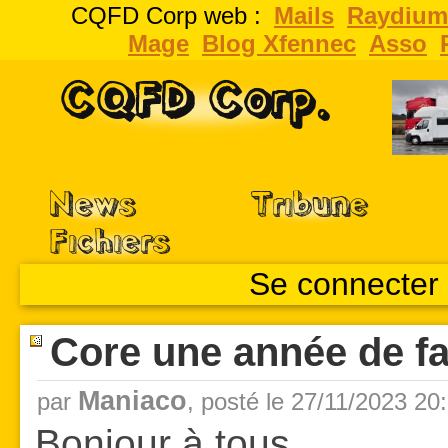
CQFD Corp web :
Mails
Raydium
Mage
Blog Xfennec
Asso
CQFD Corp.
News
Tribune
Fichiers
Se connecter
Core une année de fai
Maniaco
par
,
posté le 27/11/2023 20
Bonjour à tous,